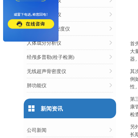
动脉硬化检测仪
心率变异分析仪
双能X射线骨密度仪
人体成分分析仪
首
大
经颅多普勒(栓子检测)
器
无线超声骨密度仪
其
例
肺功能仪
性
第
康
新闻资讯
检
另
公司新闻
长