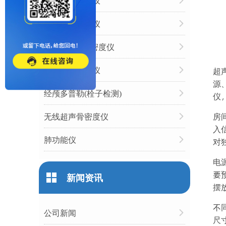
动脉硬化检测仪
心率变异分析仪
双能X射线骨密度仪
人体成分分析仪
超
源
经颅多普勒(栓子检测)
仪
无线超声骨密度仪
房
入
肺功能仪
对
电
要
新闻资讯
摆
不
公司新闻
尺