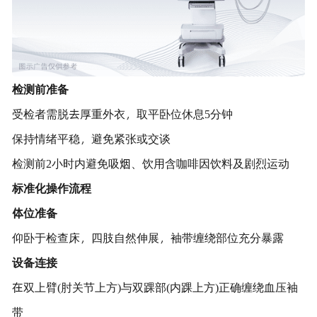
检测前准备
受检者需脱去厚重外衣，取平卧位休息5分钟
保持情绪平稳，避免紧张或交谈
检测前2小时内避免吸烟、饮用含咖啡因饮料及剧烈运动
标准化操作流程
体位准备
仰卧于检查床，四肢自然伸展，袖带缠绕部位充分暴露
设备连接
在双上臂(肘关节上方)与双踝部(内踝上方)正确缠绕血压袖
带