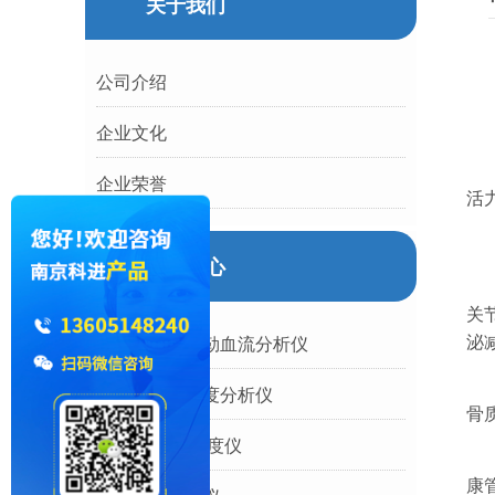
关于我们
公司介绍
企业文化
人
企业荣誉
活
什
产品中心
退
关
泌
超声经颅多普勒血流分析仪
骨
国产跟骨骨密度分析仪
骨
胫骨/桡骨骨密度仪
总
康