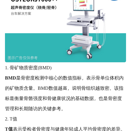
1. 骨矿物质密度(BMD)
BMD
是骨密度检测中核心的数值指标，表示骨单位体积内
的矿物质含量。BMD数值越高，说明骨组织越致密。该指
标是衡量骨骼强度和骨健康状况的基础数据，也是骨密度
管理和长期随访的关键参考。
2. T值
T值
表示受检者骨密度与健康年轻成人平均骨密度的差异。