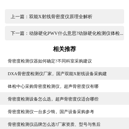
上一篇：双能X射线骨密度仪原理全解析
下一篇：动脉硬化PWV什么意思?动脉硬化检测仪体检报告常见指标解读说明
相关推荐
骨密度检测仪器如何确定?不同科室采购建议
DXA骨密度检测仪厂家，国产双能X射线设备采购建
体检中心采购骨密度检测仪，超声骨密度仪有哪
骨密度检测设备怎么选，超声骨密度仪适合哪些
骨密度检测仪一台多少钱，国产设备采购参考
骨密度检测仪品牌怎么选?厂家资质、型号与售后