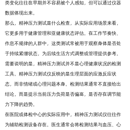
类变化往往在早期并不容易被个人感知，但可以通过仪器
数据体现出来。
那么，精神压力测试是什么检查，从实际应用场景来看，
它更多用于健康管理和亚健康状态评估。在工作节奏快、
作息不规律的人群中，这类测试常被用于观察身体是否处
于持续紧绷状态，为后续生活方式调整或管理提供参考。
需要说明的是，精神压力测试并不是心理健康状况的检测
工具。精神压力测试仪反映的是生理层面的应激反应状
态，而非情绪或心理问题本身。检测结果通常不直接给出
结论，而是提示当前压力负荷是否偏高，是否存在调节能
力下降的趋势。
在医院或体检中心的实际应用中，精神压力测试仪往往作
为辅助检测设备存在。医生通常会将检测结果与血压、心