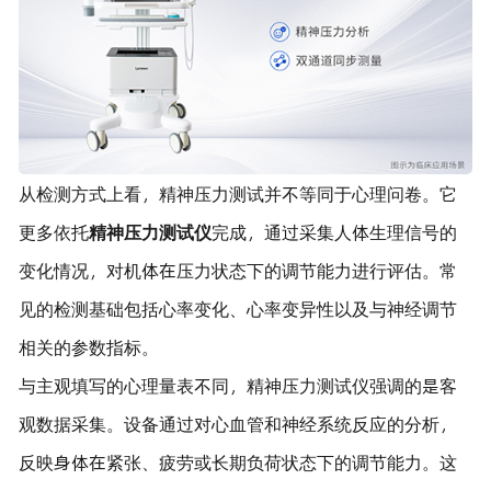
从检测方式上看，精神压力测试并不等同于心理问卷。它
更多依托
精神压力测试仪
完成，通过采集人体生理信号的
变化情况，对机体在压力状态下的调节能力进行评估。常
见的检测基础包括心率变化、心率变异性以及与神经调节
相关的参数指标。
与主观填写的心理量表不同，精神压力测试仪强调的是客
观数据采集。设备通过对心血管和神经系统反应的分析，
反映身体在紧张、疲劳或长期负荷状态下的调节能力。这