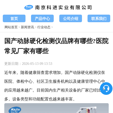
首页
产品中心
公司介绍
联系我们
网站首页
>
新闻资讯
>
行业动态
>
国产动脉硬化检测仪品牌有哪些?医院
常见厂家有哪些
更新日期：2026-05-13 09:13:53
近年来，随着健康筛查需求增加，国产动脉硬化检测仪在
医院、体检中心、社区卫生服务机构以及健康管理中心中
的应用越来越广。目前国内生产相关设备的厂家已经比较
多，设备类型和功能配置也越来越丰富。