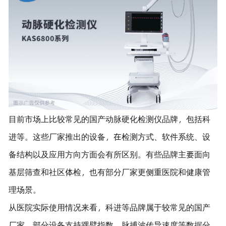
目前市场上比较常见的国产动脉硬化检测仪品牌，包括科
进等。这些厂家推出的设备，在检测方式、软件系统、设
备结构以及应用方向方面会有所区别。有些品牌主要面向
基层筛查和社区体检，也有部分厂家更侧重医院和健康管
理场景。
从医院实际使用情况来看，科进等品牌属于较常见的国产
厂家。部分设备支持踝臂指数、脉搏波传导速度等数据分