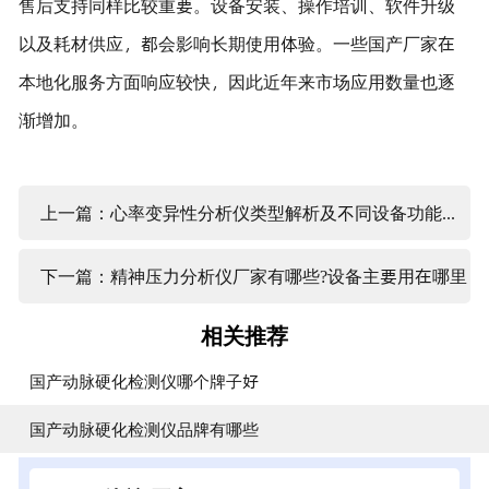
售后支持同样比较重要。设备安装、操作培训、软件升级
以及耗材供应，都会影响长期使用体验。一些国产厂家在
本地化服务方面响应较快，因此近年来市场应用数量也逐
渐增加。
上一篇：心率变异性分析仪类型解析及不同设备功能差异说明
下一篇：精神压力分析仪厂家有哪些?设备主要用在哪里
相关推荐
国产动脉硬化检测仪哪个牌子好
国产动脉硬化检测仪品牌有哪些