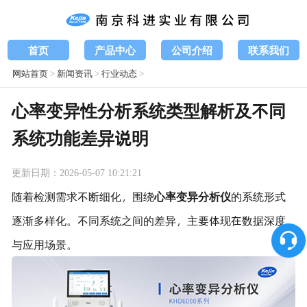
首页
产品中心
公司介绍
联系我们
网站首页
>
新闻资讯
>
行业动态
>
心率变异性分析系统类型解析及不同
系统功能差异说明
更新日期：2026-05-07 10:21:21
随着检测需求不断细化，围绕
心率变异分析仪
的系统形式
逐渐多样化。不同系统之间的差异，主要体现在数据深度
与应用场景。