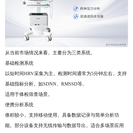
从当前市场情况来看，主要分为三类系统。
基础检测系统
以短时间HRV采集为主，检测时间通常为5分钟左右，支持
基础指标分析，如SDNN、RMSSD等。
适用于体检筛查场景。
便携分析系统
体积较小，支持移动使用，具备数据记录与简单分析功
能。部分设备支持无线传输与数据导出，适合多场景应用