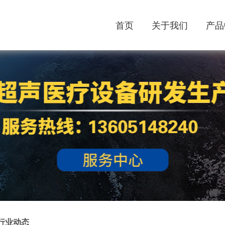
首页
关于我们
产品
行业动态