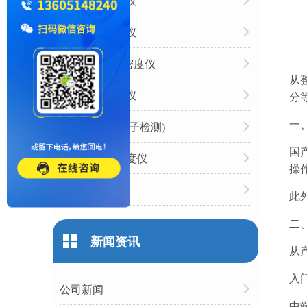
动脉硬化检测仪
心率变异分析仪
双能X射线骨密度仪
从
人体成分分析仪
分
一
经颅多普勒(栓子检测)
国
无线超声骨密度仪
操
肺功能仪
此
二
新闻资讯
从
入
公司新闻
中