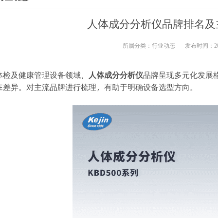
人体成分分析仪品牌排名及
所属分类：
行业动态
发布时间：2026
体检及健康管理设备领域，
人体成分分析仪
品牌呈现多元化发展
在差异。对主流品牌进行梳理，有助于明确设备选型方向。