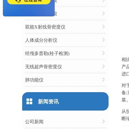
动脉硬化检测仪
心率变异分析仪
双能X射线骨密度仪
人体成分分析仪
经颅多普勒(栓子检测)
相
无线超声骨密度仪
产
进
肺功能仪
对
备
是
新闻资讯
从
断
公司新闻