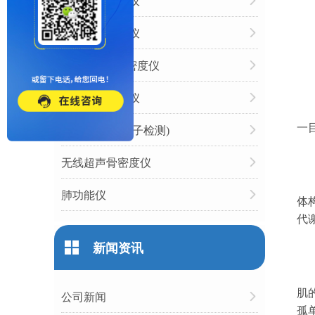
动脉硬化检测仪
心率变异分析仪
双能X射线骨密度仪
人体成分分析仪
一
经颅多普勒(栓子检测)
无线超声骨密度仪
肺功能仪
体
代
新闻资讯
肌
公司新闻
孤