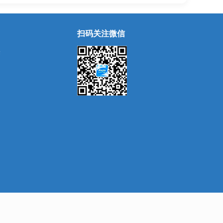
扫码关注微信
除
用