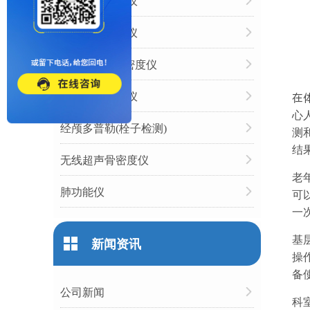
动脉硬化检测仪
心率变异分析仪
双能X射线骨密度仪
人体成分分析仪
在
心
经颅多普勒(栓子检测)
测
结
无线超声骨密度仪
老
肺功能仪
可
一
基
新闻资讯
操
备
公司新闻
科