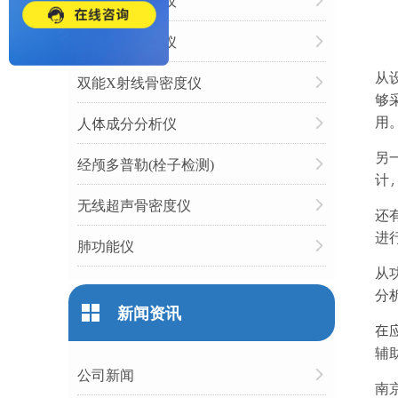
动脉硬化检测仪
心率变异分析仪
从
双能X射线骨密度仪
够
用
人体成分分析仪
另
经颅多普勒(栓子检测)
计
无线超声骨密度仪
还
进
肺功能仪
从
分
新闻资讯
在
辅
公司新闻
南