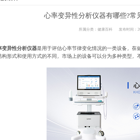
心率变异性分析仪器有哪些?常
所属分类：
健康百科
发布时间：2026
率变异性分析仪器
是用于评估心率节律变化情况的一类设备，在
结构形式和使用方式的不同，市场上的设备可以分为多种类型，