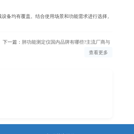
戴设备均有覆盖。结合使用场景和功能需求进行选择，
下一篇：
肺功能测定仪国内品牌有哪些?主流厂商与
查看更多