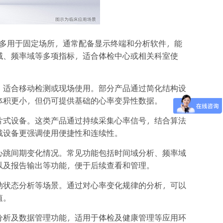
备多用于固定场所，通常配备显示终端和分析软件，能
域、频率域等多项指标，适合体检中心或相关科室使
，适合移动检测或现场使用。部分产品通过简化结构设
体积更小，但仍可提供基础的心率变异性数据。
片式设备。这类产品通过持续采集心率信号，结合算法
戴设备更强调使用便捷性和连续性。
心跳间期变化情况。常见功能包括时间域分析、频率域
以及报告输出等功能，便于后续查看和管理。
动状态分析等场景。通过对心率变化规律的分析，可以
值。
分析及数据管理功能，适用于体检及健康管理等应用环