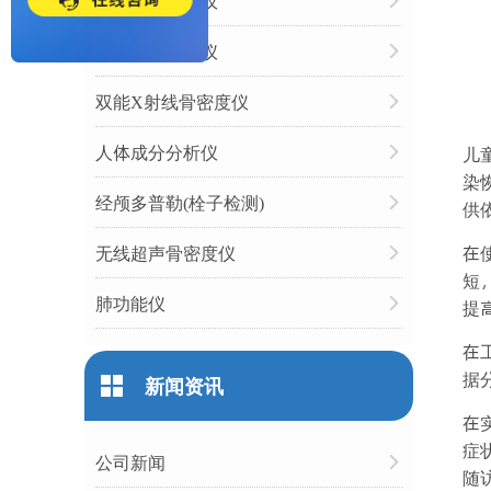
动脉硬化检测仪
心率变异分析仪
双能X射线骨密度仪
人体成分分析仪
儿
染
经颅多普勒(栓子检测)
供
无线超声骨密度仪
在
短
肺功能仪
提
在
据
新闻资讯
在
症
公司新闻
随