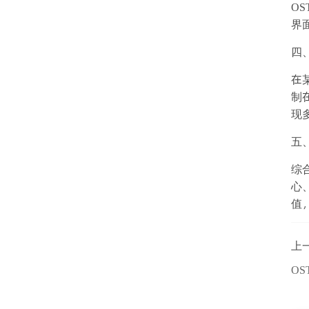
O
界
四
在
制
现
五
综合
心
值
上
OS