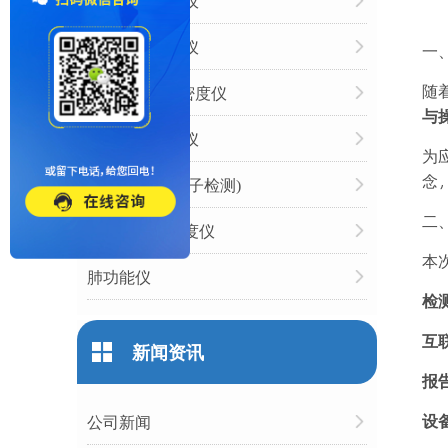
动脉硬化检测仪
心率变异分析仪
一
随
双能X射线骨密度仪
与
人体成分分析仪
为
念
经颅多普勒(栓子检测)
二
无线超声骨密度仪
本
肺功能仪
检
互
新闻资讯
报
设
公司新闻