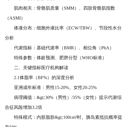
肌肉相关：骨骼肌质量（SMM）、四肢骨骼肌指数
（ASMI）
体液分布：细胞外液比率（ECW/TBW）、节段性水分
分析
代谢指标：基础代谢率（BMR）、相位角（PhA）
特殊参数：体龄预测、肥胖分型（WHO标准）
二、关键指标医疗机构解读
2.1体脂率（BF%）的深度分析
亚洲成年标准：男性15-20%，女性20-25%
病理阈值：&gt;30%（男性）/35%（女性）提示代谢综
合征风险增加3.2倍
特殊模式：内脏脂肪&gt;100cm²时，胰岛素抵抗概率提
升58%