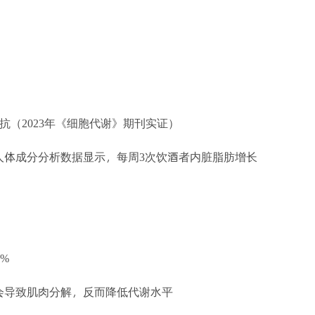
（2023年《细胞代谢》期刊实证）
体成分分析数据显示，每周3次饮酒者内脏脂肪增长
%
导致肌肉分解，反而降低代谢水平