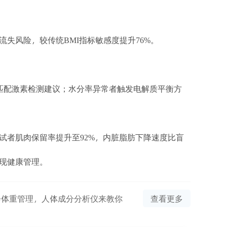
失风险，较传统BMI指标敏感度提升76%。
匹配激素检测建议；水分率异常者触发电解质平衡方
者肌肉保留率提升至92%，内脏脂肪下降速度比盲
现健康管理。
会体重管理，人体成分分析仪来教你
查看更多