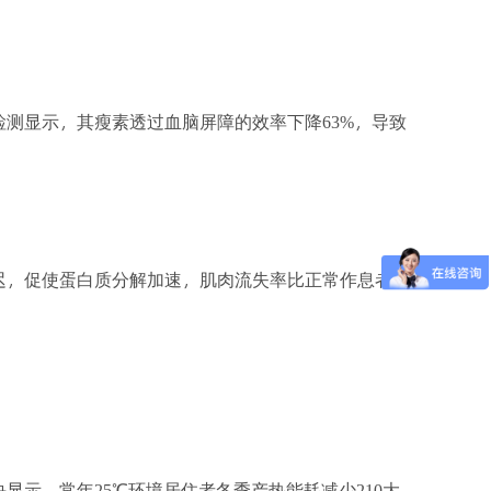
显示，其瘦素透过血脑屏障的效率下降63%，导致
，促使蛋白质分解加速，肌肉流失率比正常作息者高
示，常年25℃环境居住者冬季产热能耗减少210大