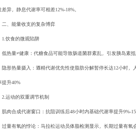
性差异，静息代谢率可相差12%-18%。
、能量收支的复杂博弈
.饮食的微观陷阱
热量≠健康：代糖食品可能导致肠道菌群紊乱，引发胰岛素抵抗
形热量摄入：酒精代谢优先性使脂肪分解暂停长达12小时，人
率提升40%
.运动的双重调节机制
肉合成代谢窗口：抗阻训练后48小时内基础代谢率提升9%-15
量有氧的悖论：马拉松运动员体脂检测显示，长期过量有氧会