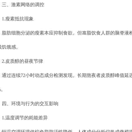
、激素网络的调控
.瘦素抵抗现象
肪细胞分泌的瘦素本应抑制食欲，但高脂饮食人群的脑脊液检测
续饥饿感。
.皮质醇的昼夜节律
过连续72小时动态成分检测发现，长期熬夜者皮质醇峰值延迟
%。
、环境与行为的交互影响
.温度调节的耗能差异
温空调环境使棕色脂肪活性降低，人体成分分析仪热成像模块显