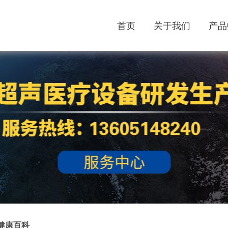
首页
关于我们
产品
健康百科