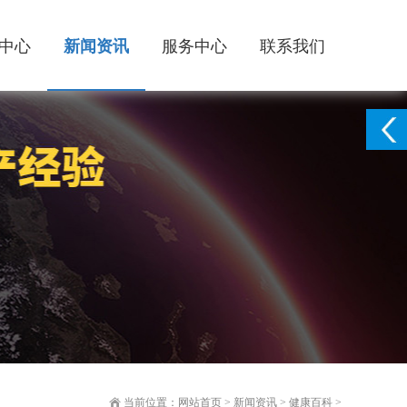
中心
新闻资讯
服务中心
联系我们
当前位置：
网站首页
>
新闻资讯
>
健康百科
>