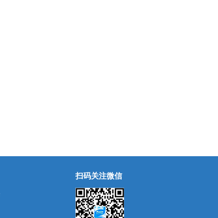
扫码关注微信
除