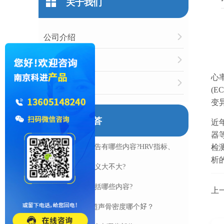
关于我们
公司介绍
企业文化
心
企业荣誉
(
变
热门问答
近
器
检
精神压力分析仪报告有哪些内容?HRV指标、
析
双能骨密度检查意义大不大?
心率变异性分析包括哪些内容?
上
双能x线骨密度和超声骨密度哪个好？