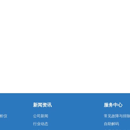
新闻资讯
服务中心
析仪
公司新闻
常见故障与排
行业动态
自助解码